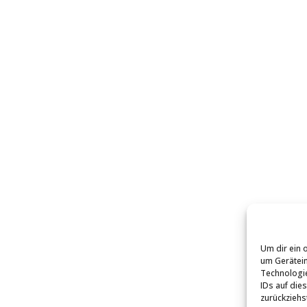
Um dir ein 
um Gerätein
Technologie
IDs auf die
zurückziehs